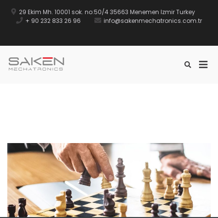
29 Ekim Mh. 10001 sok. no:50/4 35663 Menemen Izmir Turkey
+ 90 232 833 26 96
info@sakenmechatronics.com.tr
SAKEN