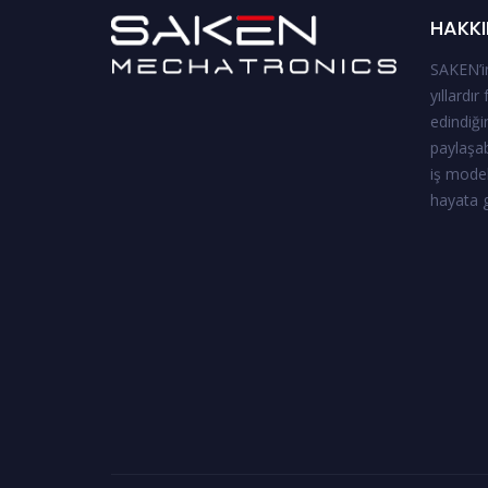
HAKKI
SAKEN’in
yıllardır
edindiği
paylaşab
iş model
hayata g