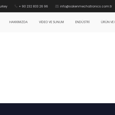
urkey
+ 90 232 833 26 96
info@sakenmechatronics.com.tr
HAKKIMIZDA
VİDEO VE SUNUM
ENDÜSTRİ
ÜRÜN VE 