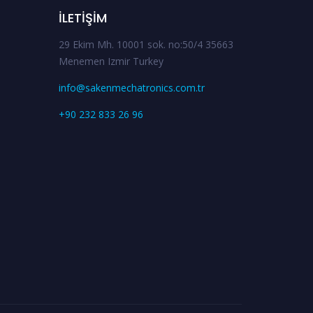
İLETIŞIM
29 Ekim Mh. 10001 sok. no:50/4 35663
Menemen Izmir Turkey
info@sakenmechatronics.com.tr
+90 232 833 26 96