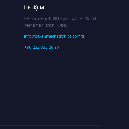
İLETIŞIM
29 Ekim Mh. 10001 sok. no:50/4 35663
Menemen Izmir Turkey
info@sakenmechatronics.com.tr
+90 232 833 26 96