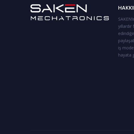
HAKKI
SAKEN’in
yıllardır
edindiği
paylaşab
iş model
hayata g