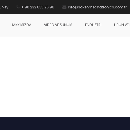
urkey
+ 90 232 833 26 96
info@sakenmechatronics.com.tr
HAKKIMIZDA
VİDEO VE SUNUM
ENDÜSTRİ
ÜRÜN VE 